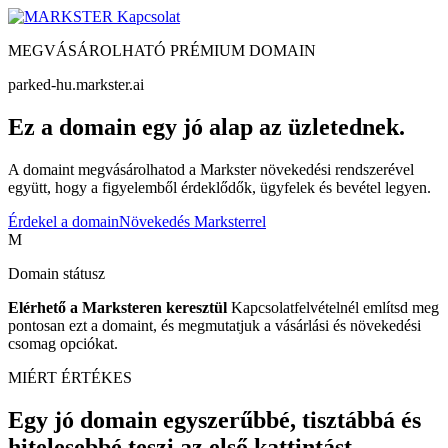
Kapcsolat
MEGVÁSÁROLHATÓ PRÉMIUM DOMAIN
parked-hu.markster.ai
Ez a domain egy jó alap az üzletednek.
A domaint megvásárolhatod a Markster növekedési rendszerével
együtt, hogy a figyelemből érdeklődők, ügyfelek és bevétel legyen.
Érdekel a domain
Növekedés Marksterrel
M
Domain státusz
Elérhető a Marksteren keresztül
Kapcsolatfelvételnél említsd meg
pontosan ezt a domaint, és megmutatjuk a vásárlási és növekedési
csomag opciókat.
MIÉRT ÉRTÉKES
Egy jó domain egyszerűbbé, tisztábbá és
hitelesebbé teszi az első kattintást.