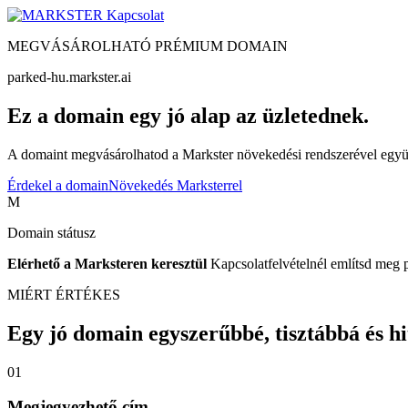
Kapcsolat
MEGVÁSÁROLHATÓ PRÉMIUM DOMAIN
parked-hu.markster.ai
Ez a domain egy jó alap az üzletednek.
A domaint megvásárolhatod a Markster növekedési rendszerével együtt
Érdekel a domain
Növekedés Marksterrel
M
Domain státusz
Elérhető a Marksteren keresztül
Kapcsolatfelvételnél említsd meg 
MIÉRT ÉRTÉKES
Egy jó domain egyszerűbbé, tisztábbá és hite
01
Megjegyezhető cím