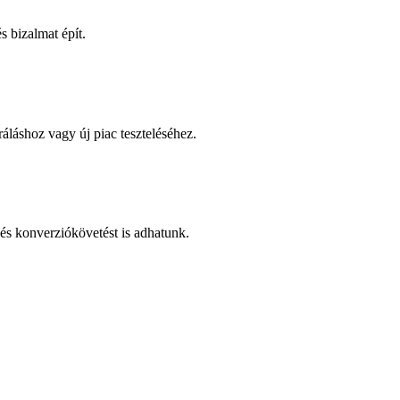
 bizalmat épít.
áláshoz vagy új piac teszteléséhez.
és konverziókövetést is adhatunk.