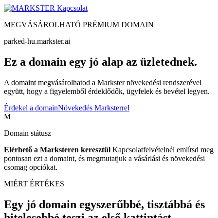
Kapcsolat
MEGVÁSÁROLHATÓ PRÉMIUM DOMAIN
parked-hu.markster.ai
Ez a domain egy jó alap az üzletednek.
A domaint megvásárolhatod a Markster növekedési rendszerével
együtt, hogy a figyelemből érdeklődők, ügyfelek és bevétel legyen.
Érdekel a domain
Növekedés Marksterrel
M
Domain státusz
Elérhető a Marksteren keresztül
Kapcsolatfelvételnél említsd meg
pontosan ezt a domaint, és megmutatjuk a vásárlási és növekedési
csomag opciókat.
MIÉRT ÉRTÉKES
Egy jó domain egyszerűbbé, tisztábbá és
hitelesebbé teszi az első kattintást.