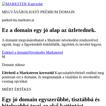
Kapcsolat
MEGVÁSÁROLHATÓ PRÉMIUM DOMAIN
parked-hu.markster.ai
Ez a domain egy jó alap az üzletednek.
A domaint megvásárolhatod a Markster növekedési rendszerével
együtt, hogy a figyelemből érdeklődők, ügyfelek és bevétel legyen.
Érdekel a domain
Növekedés Marksterrel
M
Domain státusz
Elérhető a Marksteren keresztül
Kapcsolatfelvételnél említsd meg
pontosan ezt a domaint, és megmutatjuk a vásárlási és növekedési
csomag opciókat.
MIÉRT ÉRTÉKES
Egy jó domain egyszerűbbé, tisztábbá és
hitelesebbé teszi az első kattintást.