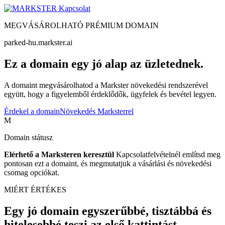
Kapcsolat
MEGVÁSÁROLHATÓ PRÉMIUM DOMAIN
parked-hu.markster.ai
Ez a domain egy jó alap az üzletednek.
A domaint megvásárolhatod a Markster növekedési rendszerével
együtt, hogy a figyelemből érdeklődők, ügyfelek és bevétel legyen.
Érdekel a domain
Növekedés Marksterrel
M
Domain státusz
Elérhető a Marksteren keresztül
Kapcsolatfelvételnél említsd meg
pontosan ezt a domaint, és megmutatjuk a vásárlási és növekedési
csomag opciókat.
MIÉRT ÉRTÉKES
Egy jó domain egyszerűbbé, tisztábbá és
hitelesebbé teszi az első kattintást.