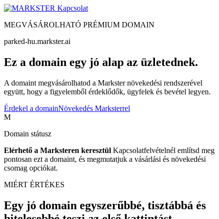
Kapcsolat
MEGVÁSÁROLHATÓ PRÉMIUM DOMAIN
parked-hu.markster.ai
Ez a domain egy jó alap az üzletednek.
A domaint megvásárolhatod a Markster növekedési rendszerével
együtt, hogy a figyelemből érdeklődők, ügyfelek és bevétel legyen.
Érdekel a domain
Növekedés Marksterrel
M
Domain státusz
Elérhető a Marksteren keresztül
Kapcsolatfelvételnél említsd meg
pontosan ezt a domaint, és megmutatjuk a vásárlási és növekedési
csomag opciókat.
MIÉRT ÉRTÉKES
Egy jó domain egyszerűbbé, tisztábbá és
hitelesebbé teszi az első kattintást.