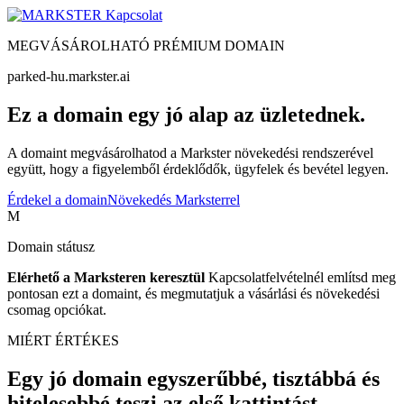
Kapcsolat
MEGVÁSÁROLHATÓ PRÉMIUM DOMAIN
parked-hu.markster.ai
Ez a domain egy jó alap az üzletednek.
A domaint megvásárolhatod a Markster növekedési rendszerével
együtt, hogy a figyelemből érdeklődők, ügyfelek és bevétel legyen.
Érdekel a domain
Növekedés Marksterrel
M
Domain státusz
Elérhető a Marksteren keresztül
Kapcsolatfelvételnél említsd meg
pontosan ezt a domaint, és megmutatjuk a vásárlási és növekedési
csomag opciókat.
MIÉRT ÉRTÉKES
Egy jó domain egyszerűbbé, tisztábbá és
hitelesebbé teszi az első kattintást.