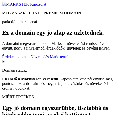
Kapcsolat
MEGVÁSÁROLHATÓ PRÉMIUM DOMAIN
parked-hu.markster.ai
Ez a domain egy jó alap az üzletednek.
A domaint megvásárolhatod a Markster növekedési rendszerével
együtt, hogy a figyelemből érdeklődők, ügyfelek és bevétel legyen.
Érdekel a domain
Növekedés Marksterrel
M
Domain státusz
Elérhető a Marksteren keresztül
Kapcsolatfelvételnél említsd meg
pontosan ezt a domaint, és megmutatjuk a vásárlási és növekedési
csomag opciókat.
MIÉRT ÉRTÉKES
Egy jó domain egyszerűbbé, tisztábbá és
hitelesebbé teszi az első kattintást.