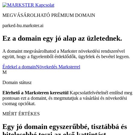
Kapcsolat
MEGVÁSÁROLHATÓ PRÉMIUM DOMAIN
parked-hu.markster.ai
Ez a domain egy jó alap az üzletednek.
A domaint megvásárolhatod a Markster növekedési rendszerével
együtt, hogy a figyelemből érdeklődők, ügyfelek és bevétel legyen.
Érdekel a domain
Növekedés Marksterrel
M
Domain státusz
Elérhető a Marksteren keresztül
Kapcsolatfelvételnél említsd meg
pontosan ezt a domaint, és megmutatjuk a vásárlási és növekedési
csomag opciókat.
MIÉRT ÉRTÉKES
Egy jó domain egyszerűbbé, tisztábbá és
hitelesebbé teszi az első kattintást.