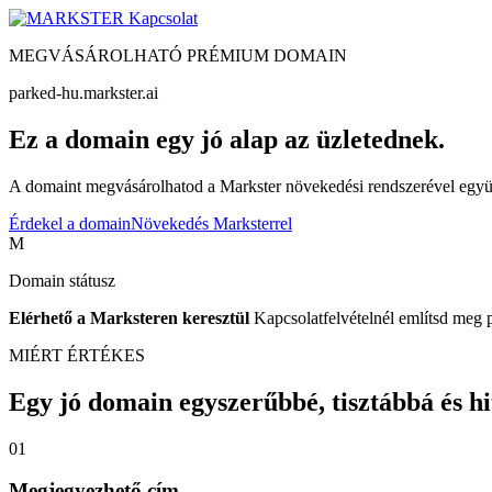
Kapcsolat
MEGVÁSÁROLHATÓ PRÉMIUM DOMAIN
parked-hu.markster.ai
Ez a domain egy jó alap az üzletednek.
A domaint megvásárolhatod a Markster növekedési rendszerével együtt
Érdekel a domain
Növekedés Marksterrel
M
Domain státusz
Elérhető a Marksteren keresztül
Kapcsolatfelvételnél említsd meg 
MIÉRT ÉRTÉKES
Egy jó domain egyszerűbbé, tisztábbá és hite
01
Megjegyezhető cím