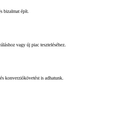
 bizalmat épít.
áláshoz vagy új piac teszteléséhez.
és konverziókövetést is adhatunk.