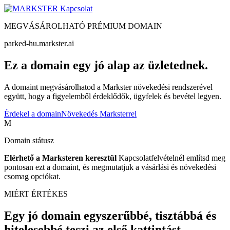
Kapcsolat
MEGVÁSÁROLHATÓ PRÉMIUM DOMAIN
parked-hu.markster.ai
Ez a domain egy jó alap az üzletednek.
A domaint megvásárolhatod a Markster növekedési rendszerével
együtt, hogy a figyelemből érdeklődők, ügyfelek és bevétel legyen.
Érdekel a domain
Növekedés Marksterrel
M
Domain státusz
Elérhető a Marksteren keresztül
Kapcsolatfelvételnél említsd meg
pontosan ezt a domaint, és megmutatjuk a vásárlási és növekedési
csomag opciókat.
MIÉRT ÉRTÉKES
Egy jó domain egyszerűbbé, tisztábbá és
hitelesebbé teszi az első kattintást.