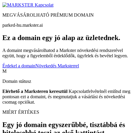
Kapcsolat
MEGVÁSÁROLHATÓ PRÉMIUM DOMAIN
parked-hu.markster.ai
Ez a domain egy jó alap az üzletednek.
A domaint megvásárolhatod a Markster növekedési rendszerével
együtt, hogy a figyelemből érdeklődők, ügyfelek és bevétel legyen.
Érdekel a domain
Növekedés Marksterrel
M
Domain státusz
Elérhető a Marksteren keresztül
Kapcsolatfelvételnél említsd meg
pontosan ezt a domaint, és megmutatjuk a vásárlási és növekedési
csomag opciókat.
MIÉRT ÉRTÉKES
Egy jó domain egyszerűbbé, tisztábbá és
hitelesebbé teszi az első kattintást.