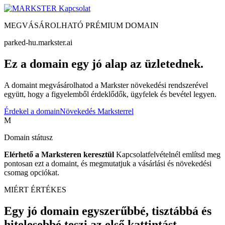
Kapcsolat
MEGVÁSÁROLHATÓ PRÉMIUM DOMAIN
parked-hu.markster.ai
Ez a domain egy jó alap az üzletednek.
A domaint megvásárolhatod a Markster növekedési rendszerével
együtt, hogy a figyelemből érdeklődők, ügyfelek és bevétel legyen.
Érdekel a domain
Növekedés Marksterrel
M
Domain státusz
Elérhető a Marksteren keresztül
Kapcsolatfelvételnél említsd meg
pontosan ezt a domaint, és megmutatjuk a vásárlási és növekedési
csomag opciókat.
MIÉRT ÉRTÉKES
Egy jó domain egyszerűbbé, tisztábbá és
hitelesebbé teszi az első kattintást.