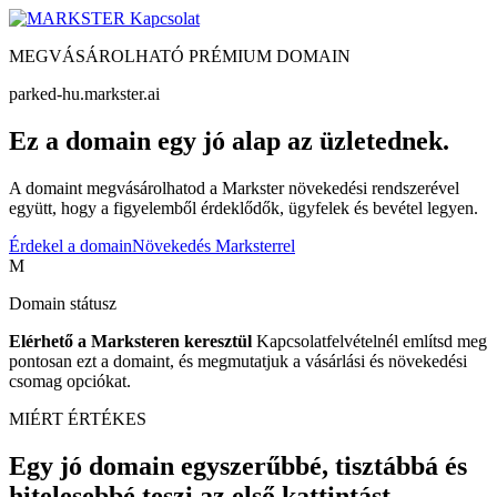
Kapcsolat
MEGVÁSÁROLHATÓ PRÉMIUM DOMAIN
parked-hu.markster.ai
Ez a domain egy jó alap az üzletednek.
A domaint megvásárolhatod a Markster növekedési rendszerével
együtt, hogy a figyelemből érdeklődők, ügyfelek és bevétel legyen.
Érdekel a domain
Növekedés Marksterrel
M
Domain státusz
Elérhető a Marksteren keresztül
Kapcsolatfelvételnél említsd meg
pontosan ezt a domaint, és megmutatjuk a vásárlási és növekedési
csomag opciókat.
MIÉRT ÉRTÉKES
Egy jó domain egyszerűbbé, tisztábbá és
hitelesebbé teszi az első kattintást.